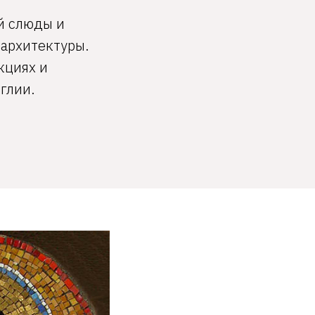
й слюды и
архитектуры.
кциях и
глии.