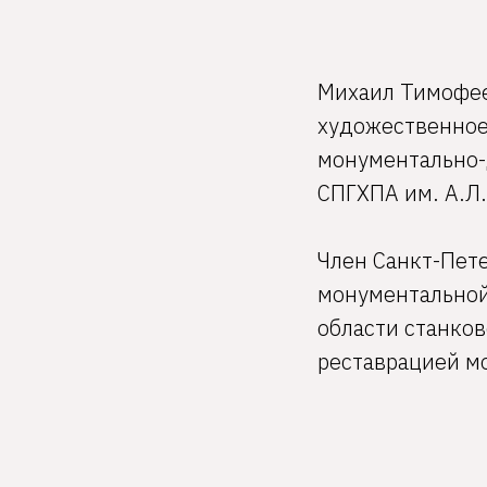
Михаил Тимофеев
художественное 
монументально-
СПГХПА им. А.Л.
Член Санкт-Пете
монументальной 
области станко
реставрацией м