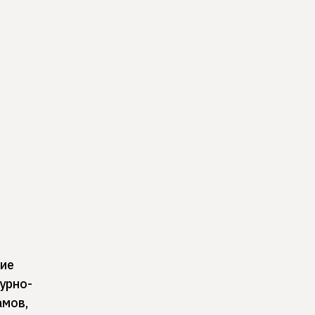
ние
урно-
амов,