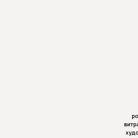
ро
витр
худо