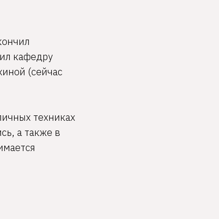
кончил
чил кафедру
иной (сейчас
личных техниках
сь, а также в
имается